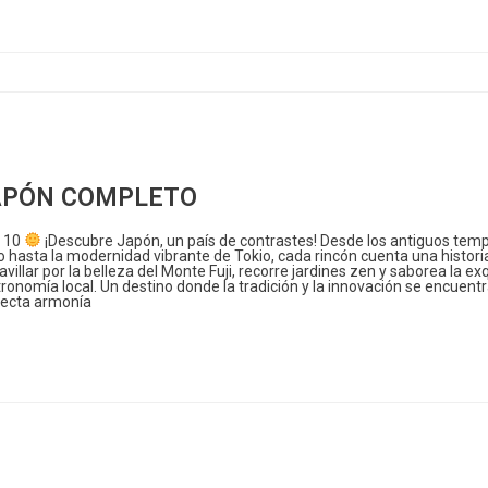
APÓN COMPLETO
10
¡Descubre Japón, un país de contrastes! Desde los antiguos temp
o hasta la modernidad vibrante de Tokio, cada rincón cuenta una histori
villar por la belleza del Monte Fuji, recorre jardines zen y saborea la exq
ronomía local. Un destino donde la tradición y la innovación se encuent
fecta armonía