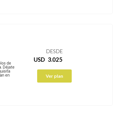
DESDE
USD
3.025
los de
a. Déjate
uisita
ran en
Ver plan