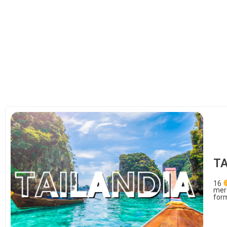
TA
16
merc
form