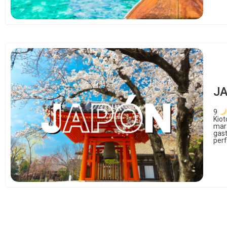
J
9
Kiot
mara
gast
per