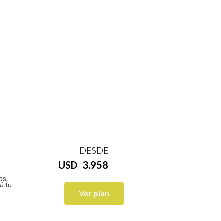
DESDE
USD
3.958
os,
á tu
Ver plan